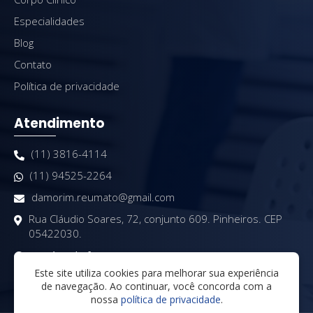
Especialidades
Blog
Contato
Política de privacidade
Atendimento
(11) 3816-4114
(11) 94525-2264
damorim.reumato@gmail.com
Rua Cláudio Soares, 72, conjunto 609. Pinheiros. CEP
05422030.
Horário de funcionamento:
De segunda à sexta, das 8h às 20h
Este site utiliza cookies para melhorar sua experiência
de navegação. Ao continuar, você concorda com a
nossa
política de privacidade
.